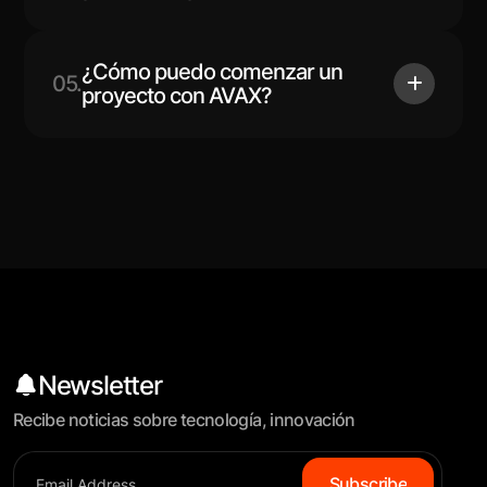
¿Cómo puedo comenzar un
05.
proyecto con AVAX?
Newsletter
Recibe noticias sobre tecnología, innovación
S
u
b
s
c
r
i
b
e