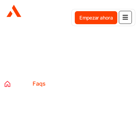
E
m
p
e
z
a
r
a
h
o
r
a
Faqs
Home
Faqs