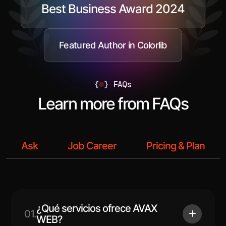
Best Business Award 2024
Featured Author in Colorlib
{
}
FAQs
Learn more from FAQs
Ask
Job Career
Pricing & Plan
¿Qué servicios ofrece AVAX
01.
WEB?