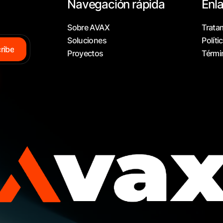
Navegación rápida
Enl
Sobre AVAX
Trata
Soluciones
Políti
c
r
i
b
e
Proyectos
Térmi