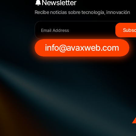
Newsletter
Recibe noticias sobre tecnología, innovación
S
u
b
s
info@avaxweb.com