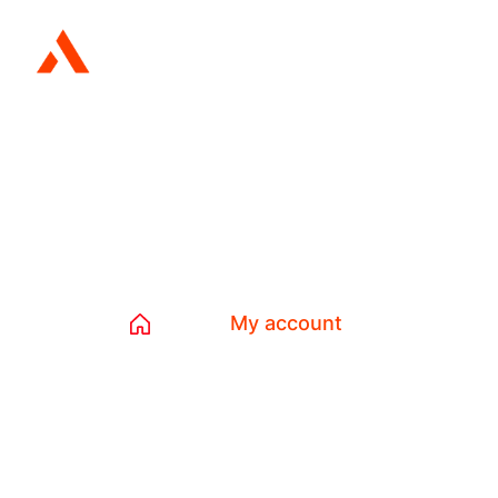
My account
Home
My account