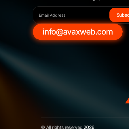
S
u
b
s
info@avaxweb.com
© All rights reserved
2026