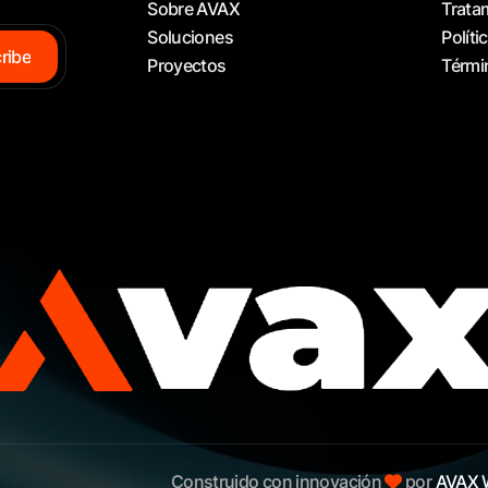
Sobre AVAX
Trata
Soluciones
Políti
c
r
i
b
e
Proyectos
Térmi
Construido con innovación
por
AVAX 